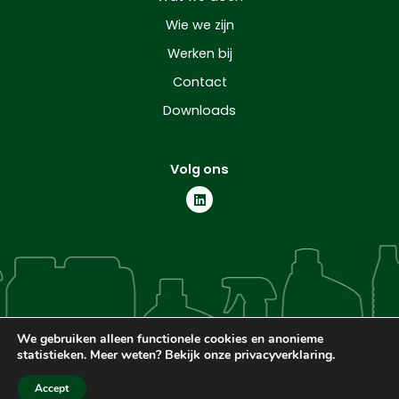
Wie we zijn
Werken bij
Contact
Downloads
Volg ons
L
i
n
k
e
d
i
n
We gebruiken alleen functionele cookies en anonieme
statistieken. Meer weten? Bekijk onze privacyverklaring.
© Helichem
Privacy statement
Accept