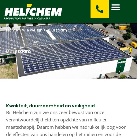
Ga
naar
de
inhoud
Home
>
Wie we zijn
>
Duurzaam
Duurzaam
Kwaliteit, duurzaamheid en veiligheid
Bij Helichem zijn we ons zeer bewust van onze
verantwoordelijkheid ten opzichte van milieu en
maatschappij. Daarom hebben we nadrukkelijk oog voor
de effecten van ons handelen op het milieu en voor de